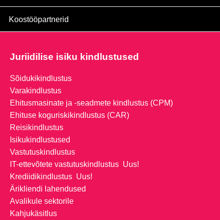
Koostööpartnerid
Juriidilise isiku kindlustused
Sõidukikindlustus
Varakindlustus
Ehitusmasinate ja -seadmete kindlustus (CPM)
Ehituse koguriskikindlustus (CAR)
Reisikindlustus
Isikukindlustused
Vastutuskindlustus
IT-ettevõtete vastutuskindlustus
Uus!
Krediidikindlustus
Uus!
Ärikliendi lahendused
Avalikule sektorile
Kahjukäsitlus